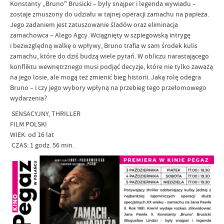
Konstanty „Bruno" Brusicki – były snajper i legenda wywiadu –
zostaje zmuszony do udziału w tajnej operacji zamachu na papieża.
Jego zadaniem jest zatuszowanie śladów oraz eliminacja
zamachowca – Alego Agcy. Wciągnięty w szpiegowską intrygę
i bezwzględną walkę o wpływy, Bruno trafia w sam środek kulis
zamachu, które do dziś budzą wiele pytań. W obliczu narastającego
konfliktu wewnętrznego musi podjąć decyzje, które nie tylko zaważą
na jego losie, ale mogą też zmienić bieg historii. Jaką rolę odegra
Bruno – i czy jego wybory wpłyną na przebieg tego przełomowego
wydarzenia?
SENSACYJNY, THRILLER
FILM POLSKI
WIEK: od 16 lat
CZAS: 1 godz. 56 min.