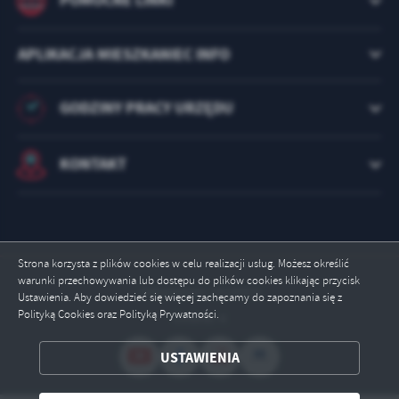
POMOCNE LINKI
APLIKACJA MIESZKANIEC INFO
GODZINY PRACY URZĘDU
KONTAKT
Strona korzysta z plików cookies w celu realizacji usług. Możesz określić
warunki przechowywania lub dostępu do plików cookies klikając przycisk
Odwiedzin: 2924953
Ustawienia. Aby dowiedzieć się więcej zachęcamy do zapoznania się z
Polityką Cookies oraz Polityką Prywatności.
Online: 4
ZAPISZ WYBRANE
USTAWIENIA
ODRZUĆ WSZYSTKIE