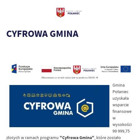
CYFROWA GMINA
Gmina
Połaniec
uzyskała
wsparcie
finansowe
w
wysokości
99 999,75
złotych w ramach programu
"Cyfrowa Gmina"
, które zostało