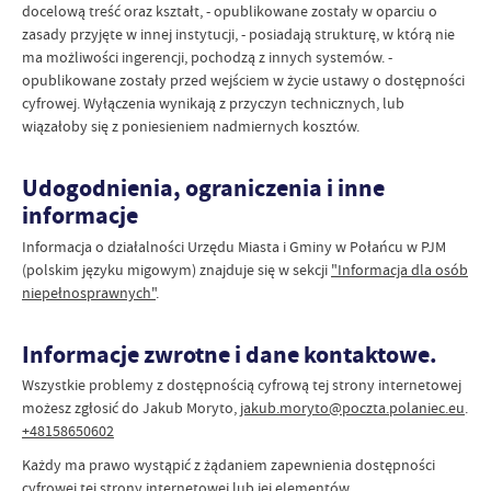
docelową treść oraz kształt, - opublikowane zostały w oparciu o
zasady przyjęte w innej instytucji, - posiadają strukturę, w którą nie
ma możliwości ingerencji, pochodzą z innych systemów. -
opublikowane zostały przed wejściem w życie ustawy o dostępności
cyfrowej. Wyłączenia wynikają z przyczyn technicznych, lub
wiązałoby się z poniesieniem nadmiernych kosztów.
Udogodnienia, ograniczenia i inne
informacje
Informacja o działalności Urzędu Miasta i Gminy w Połańcu w PJM
(polskim języku migowym) znajduje się w sekcji
"Informacja dla osób
niepełnosprawnych"
.
Informacje zwrotne i dane kontaktowe.
Wszystkie problemy z dostępnością cyfrową tej strony internetowej
możesz zgłosić do
Jakub Moryto
,
jakub.moryto@poczta.polaniec.eu
.
+48158650602
Każdy ma prawo wystąpić z żądaniem zapewnienia dostępności
cyfrowej tej strony internetowej lub jej elementów.