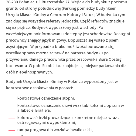
28-230 Połaniec, ul. Ruszczańska 27. Wejście do budynku z poziomu
gruntu od strony południowej (Parking pomiędzy budynkiem
Urzędu Miasta i Gminy a Centrum Kultury i Sztuki) W budynku tym
znajdują się wszystkie referaty jednostki. Część referatów znajduje
się na piętrze. Budynek wyposażony jest w schody. Po
wcześniejszym poinformowaniu dostępny jest schodowłaz. Dostępni
pracownicy znający język migowy. Dopuszcza się wstęp z psem
asystującym. W przypadku braku możliwości poruszania się,
wszelkie sprawy można załatwić na parterze budynku po
przywołaniu danego pracownika przez pracownika Biura Obsługi
Interesanta. W pobliżu obiektu znajduje się miejsce parkowania dla
osób niepełnosprawnych.
Budynek Urzędu Miasta i Gminy w Połańcu wyposażony jest w
kontrastowe oznakowania w postaci:
kontrastowe oznaczenie stopni,
kontrastowe oznaczenie drzwi wraz tabliczkami z opisem w
alfabecie Braille'a,
kolorowe ścieżki prowadzące z konkretne miejsca wraz z
ostrzegawczymi uwypukleniami,
rampa progowa dla wózków inwalidzkich,