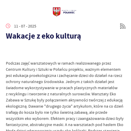
11 - 07 - 2025
Wakacje z eko kulturą
Podczas zajęć warsztatowych w ramach realizowanego przez
Centrum Kultury i Sztuki w Połańcu projektu, ważnym elementem
jest edukacja proekologiczna i zachęcanie dzieci do działań na rzecz
ochrony naturalnego środowiska. Jednym z takich działań jest
świadome wykorzystywanie w pracach plastycznych materiałów
z recyklingu i tworzenie z naturalnych surowców. Warsztaty Eko
Zabawa w Sztukę były połączeniem aktywności twórczej z edukacją
ekologiczną. Dawanie "drugiego życia" artykułom, które na co dzień
trafiają do kosza było nie tylko świetną zabawą, ale przede
wszystkim eko wyborem. Efektem pracy i zaangażowania dzieci były
fantastyczne, abstrakcyjne maski. A na warsztatach pod hasłem Eko
Moda dzieci własnoręcznie uszyły eko króliczki. Podczas stawiania