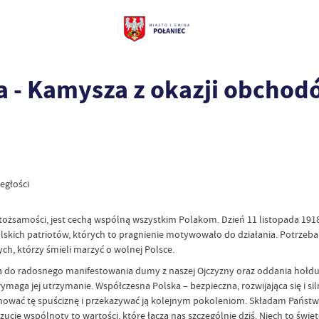
ka - Kamysza z okazji obcho
egłości
ej tożsamości, jest cechą wspólną wszystkim Polakom. Dzień 11 listopada 1
ich patriotów, których to pragnienie motywowało do działania. Potrzeba byc
ych, którzy śmieli marzyć o wolnej Polsce.
ja do radosnego manifestowania dumy z naszej Ojczyzny oraz oddania hołd
 wymaga jej utrzymanie. Współczesna Polska – bezpieczna, rozwijająca się i 
gnować tę spuściznę i przekazywać ją kolejnym pokoleniom. Składam Państ
cie wspólnoty to wartości, które łączą nas szczególnie dziś. Niech to świ