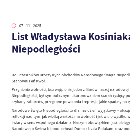
07 - 11 - 2025
List Władysława Kosinia
Niepodległości
Do uczestników uroczystych obchodów Narodowego Święta Niepodl
Szanowni Państwo!
Pragnienie wolności, bez wątpienia jeden z filarów naszej narodow
Niepodległości, był symbolicznym ukoronowaniem starań tysięcy polsk
szykany zaborców, przegrane powstania i represje, jakie spadały na t
Narodowe Święto Niepodległości to dla nas dzień wyjątkowy – okaz
refleksji nad tym, jak wielką wartość ma wolność i jak wiele wysiłku
i wiary w sens wspólnego działania. Naszym obowiązkiem jest pielę
Narodowego Święta Niepodległości. Duma z bycia Polakami oraz poczu