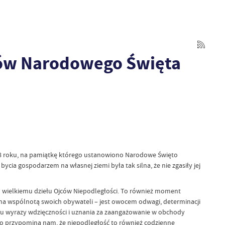
dów Narodowego Święta
918 roku, na pamiątkę którego ustanowiono Narodowe Święto
ia gospodarzem na własnej ziemi była tak silna, że nie zgasiły jej
u wielkiemu dziełu Ojców Niepodległości. To również moment
silna wspólnotą swoich obywateli – jest owocem odwagi, determinacji
wu wyrazy wdzięczności i uznania za zaangażowanie w obchody
ęto przypomina nam, że niepodległość to również codzienne