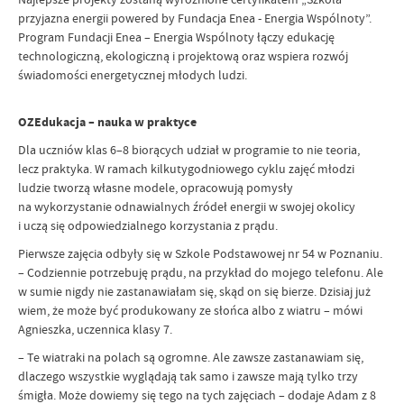
przyjazna energii powered by Fundacja Enea - Energia Wspólnoty”.
Program Fundacji Enea – Energia Wspólnoty łączy edukację
technologiczną, ekologiczną i projektową oraz wspiera rozwój
świadomości energetycznej młodych ludzi.
OZEdukacja – nauka w praktyce
Dla uczniów klas 6–8 biorących udział w programie to nie teoria,
lecz praktyka. W ramach kilkutygodniowego cyklu zajęć młodzi
ludzie tworzą własne modele, opracowują pomysły
na wykorzystanie odnawialnych źródeł energii w swojej okolicy
i uczą się odpowiedzialnego korzystania z prądu.
Pierwsze zajęcia odbyły się w Szkole Podstawowej nr 54 w Poznaniu.
– Codziennie potrzebuję prądu, na przykład do mojego telefonu. Ale
w sumie nigdy nie zastanawiałam się, skąd on się bierze. Dzisiaj już
wiem, że może być produkowany ze słońca albo z wiatru – mówi
Agnieszka, uczennica klasy 7.
– Te wiatraki na polach są ogromne. Ale zawsze zastanawiam się,
dlaczego wszystkie wyglądają tak samo i zawsze mają tylko trzy
śmigła. Może dowiemy się tego na tych zajęciach – dodaje Adam z 8