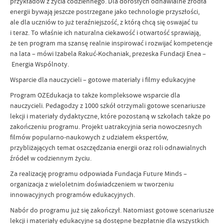
przykładów z życia codziennego. Dla dorosłych odnawialne źródła
energii bywają jeszcze postrzegane jako technologie przyszłości,
ale dla uczniów to już teraźniejszość, z którą chcą się oswajać tu
i teraz. To właśnie ich naturalna ciekawość i otwartość sprawiają,
że ten program ma szansę realnie inspirować i rozwijać kompetencje
na lata – mówi Izabela Rakuć-Kochaniak, prezeska Fundacji Enea –
Energia Wspólnoty.
Wsparcie dla nauczycieli – gotowe materiały i filmy edukacyjne
Program OZEdukacja to także kompleksowe wsparcie dla
nauczycieli. Pedagodzy z 1000 szkół otrzymali gotowe scenariusze
lekcji i materiały dydaktyczne, które pozostaną w szkołach także po
zakończeniu programu. Projekt uatrakcyjnia seria nowoczesnych
filmów popularno-naukowych z udziałem ekspertów,
przybliżających temat oszczędzania energii oraz roli odnawialnych
źródeł w codziennym życiu.
Za realizację programu odpowiada Fundacja Future Minds –
organizacja z wieloletnim doświadczeniem w tworzeniu
innowacyjnych programów edukacyjnych.
Nabór do programu już się zakończył. Natomiast gotowe scenariusze
lekcji i materiały edukacyjne są dostępne bezpłatnie dla wszystkich