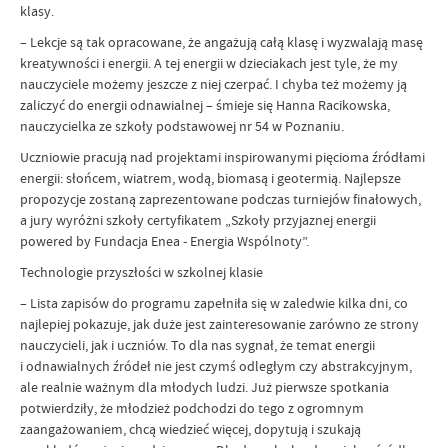
klasy.
– Lekcje są tak opracowane, że angażują całą klasę i wyzwalają masę
kreatywności i energii. A tej energii w dzieciakach jest tyle, że my
nauczyciele możemy jeszcze z niej czerpać. I chyba też możemy ją
zaliczyć do energii odnawialnej – śmieje się Hanna Racikowska,
nauczycielka ze szkoły podstawowej nr 54 w Poznaniu.
Uczniowie pracują nad projektami inspirowanymi pięcioma źródłami
energii: słońcem, wiatrem, wodą, biomasą i geotermią. Najlepsze
propozycje zostaną zaprezentowane podczas turniejów finałowych,
a jury wyróżni szkoły certyfikatem „Szkoły przyjaznej energii
powered by Fundacja Enea - Energia Wspólnoty”.
Technologie przyszłości w szkolnej klasie
– Lista zapisów do programu zapełniła się w zaledwie kilka dni, co
najlepiej pokazuje, jak duże jest zainteresowanie zarówno ze strony
nauczycieli, jak i uczniów. To dla nas sygnał, że temat energii
i odnawialnych źródeł nie jest czymś odległym czy abstrakcyjnym,
ale realnie ważnym dla młodych ludzi. Już pierwsze spotkania
potwierdziły, że młodzież podchodzi do tego z ogromnym
zaangażowaniem, chcą wiedzieć więcej, dopytują i szukają