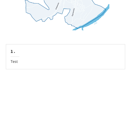
1 .
Test