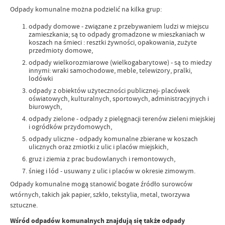
Odpady komunalne można podzielić na kilka grup:
odpady domowe - związane z przebywaniem ludzi w miejscu
zamieszkania; są to odpady gromadzone w mieszkaniach w
koszach na śmieci : resztki żywności, opakowania, zużyte
przedmioty domowe,
odpady wielkorozmiarowe (wielkogabarytowe) - są to miedzy
innymi: wraki samochodowe, meble, telewizory, pralki,
lodówki
odpady z obiektów użyteczności publicznej- placówek
oświatowych, kulturalnych, sportowych, administracyjnych i
biurowych,
odpady zielone - odpady z pielęgnacji terenów zieleni miejskiej
i ogródków przydomowych,
odpady uliczne - odpady komunalne zbierane w koszach
ulicznych oraz zmiotki z ulic i placów miejskich,
gruz i ziemia z prac budowlanych i remontowych,
śnieg i lód - usuwany z ulic i placów w okresie zimowym.
Odpady komunalne mogą stanowić bogate źródło surowców
wtórnych, takich jak papier, szkło, tekstylia, metal, tworzywa
sztuczne.
Wśród odpadów komunalnych znajdują się także odpady