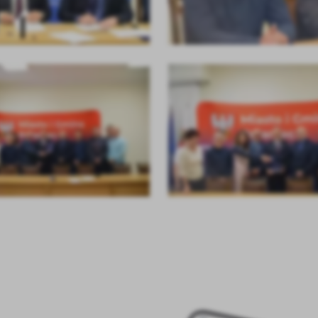
anujemy Twoją prywatność. Możesz zmienić ustawienia cookies lub zaakceptować je
zystkie. W dowolnym momencie możesz dokonać zmiany swoich ustawień.
iezbędne
ezbędne pliki cookies służą do prawidłowego funkcjonowania strony internetowej i
ożliwiają Ci komfortowe korzystanie z oferowanych przez nas usług.
iki cookies odpowiadają na podejmowane przez Ciebie działania w celu m.in. dostosowani
ęcej
oich ustawień preferencji prywatności, logowania czy wypełniania formularzy. Dzięki pli
okies strona, z której korzystasz, może działać bez zakłóceń.
unkcjonalne i personalizacyjne
go typu pliki cookies umożliwiają stronie internetowej zapamiętanie wprowadzonych prze
ebie ustawień oraz personalizację określonych funkcjonalności czy prezentowanych treści.
ięki tym plikom cookies możemy zapewnić Ci większy komfort korzystania z funkcjonalnoś
ęcej
ZAPISZ WYBRANE
szej strony poprzez dopasowanie jej do Twoich indywidualnych preferencji. Wyrażenie
ody na funkcjonalne i personalizacyjne pliki cookies gwarantuje dostępność większej ilości
nkcji na stronie.
ODRZUĆ WSZYSTKIE
nalityczne
alityczne pliki cookies pomagają nam rozwijać się i dostosowywać do Twoich potrzeb.
ZEZWÓL NA WSZYSTKIE
okies analityczne pozwalają na uzyskanie informacji w zakresie wykorzystywania witryny