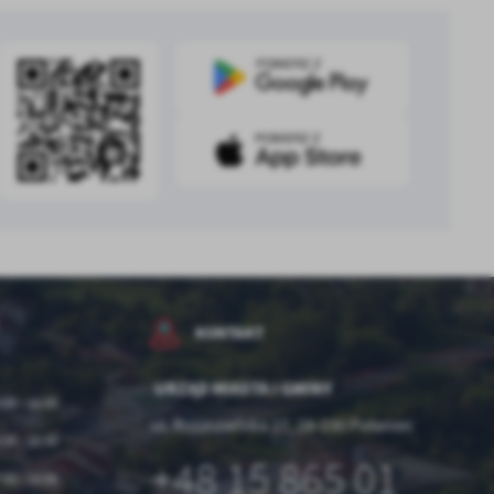
.
a
w
KONTAKT
URZĄD MIASTA I GMINY
:00 - 15:00
ul. Ruszczańska 27, 28-230 Połaniec
:00 - 16:00
+48 15 865 01
:00 - 15:00