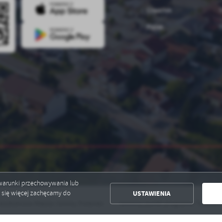
Czwartek
7
Piątek
7
ć warunki przechowywania lub
USTAWIENIA
ć się więcej zachęcamy do
Miasta i Gminy Połaniec
Gminny punkt programu "Czyste Powietrze" cz