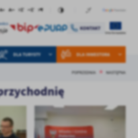
DLA TURYSTY
DLA INWESTORA
POPRZEDNIA
NASTĘPNA
 przychodnię