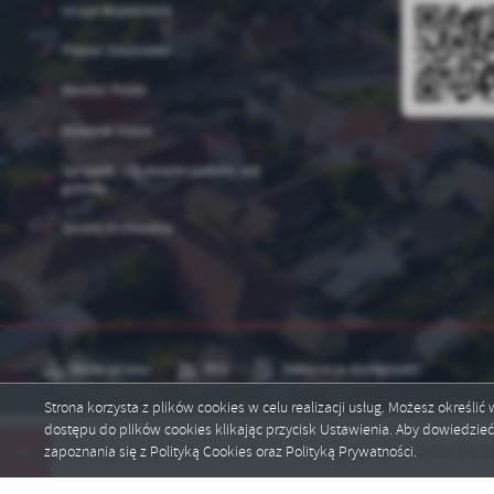
Urząd Wojewódzki
Powiat Staszowski
Monitor Polski
Dziennik Ustaw
Sprawdź, czy dowód osobisty jest
gotowy
Strona archiwalna
Mapa serwisu
RSS
Deklaracja dostępności
Strona korzysta z plików cookies w celu realizacji usług. Możesz określi
dostępu do plików cookies klikając przycisk Ustawienia. Aby dowiedzie
Copyright by portal.polaniec.eu
zapoznania się z Polityką Cookies oraz Polityką Prywatności.
nikacji z siedzibą w Połańcu
Nowa aplikacja mobilna dla mieszkańców 