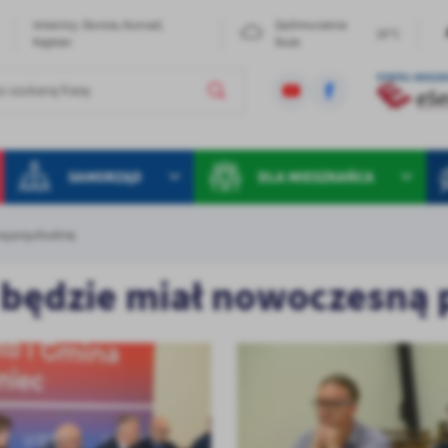
Imieniny: Dorota, Konrad,
Zachmurzenie
19°C
Kajetan
Duże
SAMORZĄD
DLA MIESZKAŃCA
ną przychodnię
c będzie miał nowoczesną