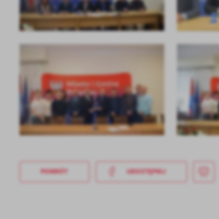
Sz
ws
N
Ni
um
Pl
Wi
Tw
co
F
Te
Ci
Dz
Wi
na
POWRÓT
UDOSTĘPNIJ
zg
fu
A
An
Co