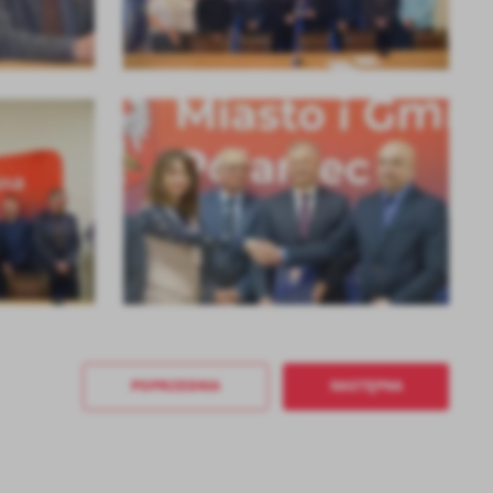
a
kom
z
ci
POPRZEDNIA
NASTĘPNA