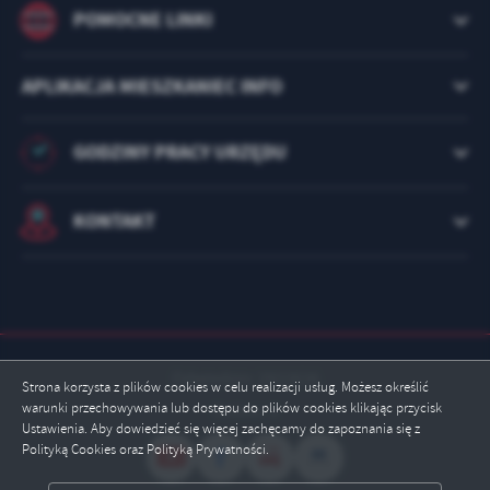
POMOCNE LINKI
APLIKACJA MIESZKANIEC INFO
GODZINY PRACY URZĘDU
KONTAKT
Odwiedzin: 2922626
Strona korzysta z plików cookies w celu realizacji usług. Możesz określić
warunki przechowywania lub dostępu do plików cookies klikając przycisk
Online: 3
Ustawienia. Aby dowiedzieć się więcej zachęcamy do zapoznania się z
Polityką Cookies oraz Polityką Prywatności.
ZAPISZ WYBRANE