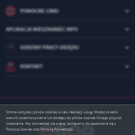
POMOCNE LINKI
APLIKACJA MIESZKANIEC INFO
GODZINY PRACY URZĘDU
KONTAKT
Odwiedzin: 2923553
Strona korzysta z plików cookies w celu realizacji usług. Możesz określić
warunki przechowywania lub dostępu do plików cookies klikając przycisk
Online: 2
Ustawienia. Aby dowiedzieć się więcej zachęcamy do zapoznania się z
Polityką Cookies oraz Polityką Prywatności.