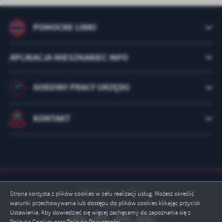
POMOCNE LINKI
APLIKACJA MIESZKANIEC INFO
GODZINY PRACY URZĘDU
KONTAKT
Odwiedzin: 2922632
Strona korzysta z plików cookies w celu realizacji usług. Możesz określić
warunki przechowywania lub dostępu do plików cookies klikając przycisk
Online: 2
Ustawienia. Aby dowiedzieć się więcej zachęcamy do zapoznania się z
Polityką Cookies oraz Polityką Prywatności.