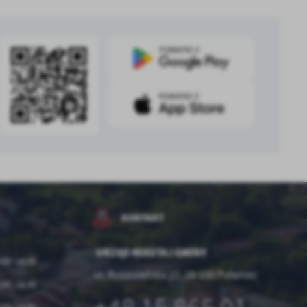
z
ci
.
a
KONTAKT
URZĄD MIASTA I GMINY
:00 - 15:00
ul. Ruszczańska 27, 28-230 Połaniec
w
:00 - 16:00