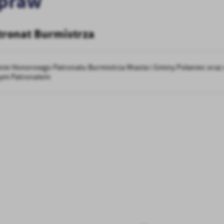
spraw
ronat Burmistrza
nie Honorowgo Patronatu Burmistrza Miasta i Gminy Połaniec oraz
ym Patronatem
stawienia
anujemy Twoją prywatność. Możesz zmienić ustawienia cookies lub zaakceptować je
zystkie. W dowolnym momencie możesz dokonać zmiany swoich ustawień.
iezbędne
ezbędne pliki cookies służą do prawidłowego funkcjonowania strony internetowej i
ożliwiają Ci komfortowe korzystanie z oferowanych przez nas usług.
iki cookies odpowiadają na podejmowane przez Ciebie działania w celu m.in. dostosowani
ęcej
oich ustawień preferencji prywatności, logowania czy wypełniania formularzy. Dzięki pli
okies strona, z której korzystasz, może działać bez zakłóceń.