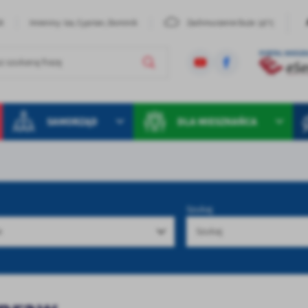
18°C
26
Imieniny: Iza, Cyprian, Dominik
Zachmurzenie Duże
SAMORZĄD
DLA MIESZKAŃCA
Szukaj
e