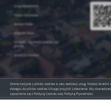
Urząd Wojewódzki
Powiat Staszowski
Monitor Polski
Dziennik Ustaw
Sprawdź, czy dowód osobisty jest
gotowy
Strona archiwalna
Strona korzysta z plików cookies w celu realizacji usług. Możesz określi
Mapa serwisu
RSS
Deklaracja dostępności
dostępu do plików cookies klikając przycisk Ustawienia. Aby dowiedzie
zapoznania się z Polityką Cookies oraz Polityką Prywatności.
Copyright by portal.polaniec.eu