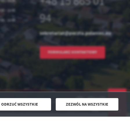
+48 15 865 01
:00 - 15:00
:00 - 15:00
94
:00 - 15:00
sekretariat@poczta.polaniec.eu
FORMULARZ KONTAKTOWY
Odwiedzin: 2924532
ODRZUĆ WSZYSTKIE
ZEZWÓL NA WSZYSTKIE
DO GÓRY
Powered by
2ClickPortal® - Portale nowej generacji