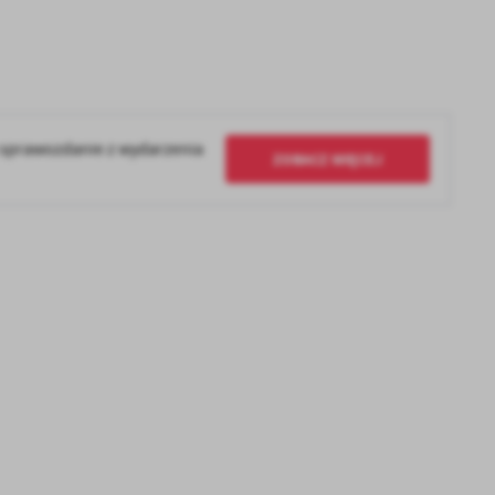
 sprawozdanie z wydarzenia
ZOBACZ WIĘCEJ
a
kom