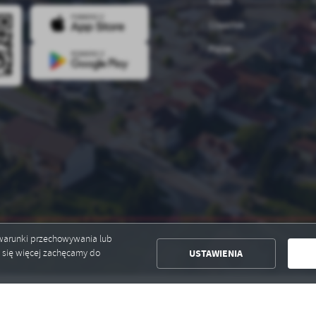
Środa
7
Czwartek
7
Piątek
7
ć warunki przechowywania lub
USTAWIENIA
ć się więcej zachęcamy do