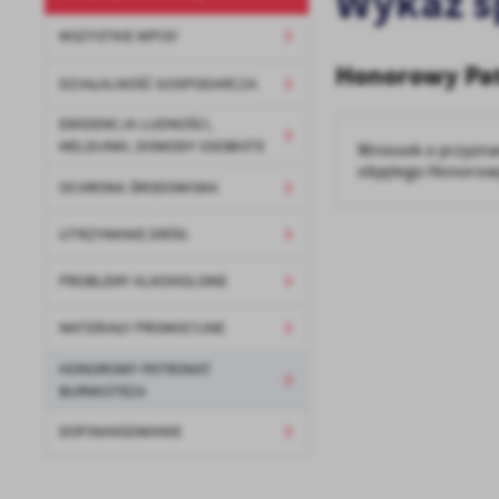
Wykaz 
WSZYSTKIE WPISY
Honorowy Pat
DZIAŁALNOŚĆ GOSPODARCZA
EWIDENCJA LUDNOŚCI,
MELDUNKI, DOWODY OSOBISTE
Wniosek o przyzna
objętego Honorow
OCHRONA ŚRODOWISKA
U
UTRZYMANIE DRÓG
PROBLEMY ALKOHOLOWE
Sz
ws
MATERIAŁY PROMOCYJNE
HONOROWY PATRONAT
N
BURMISTRZA
Ni
um
DOFINANSOWANIE
Pl
Wi
Tw
co