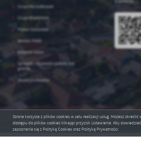
O aplikacji.
Urząd Marszałkowski
Urząd Wojewódzki
Powiat Staszowski
Monitor Polski
Dziennik Ustaw
Sprawdź, czy dowód osobisty jest
gotowy
Strona archiwalna
Strona korzysta z plików cookies w celu realizacji usług. Możesz określi
Mapa serwisu
RSS
Deklaracja dostępności
dostępu do plików cookies klikając przycisk Ustawienia. Aby dowiedzie
zapoznania się z Polityką Cookies oraz Polityką Prywatności.