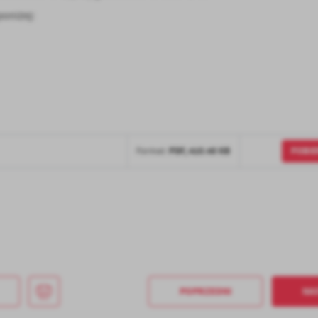
poniżej:
POBIE
PDF,
410.48 KB
Format:
POPRZEDNI
NA
stawienia