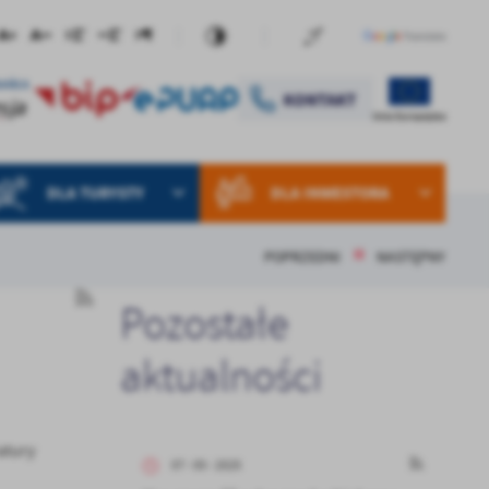
DLA TURYSTY
DLA INWESTORA
POPRZEDNI
NASTĘPNY
Pozostałe
aktualności
atury
07 - 05 - 2025