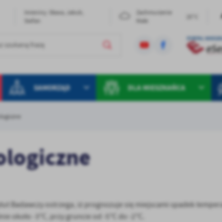
Imieniny: Sława, Jakub,
Zachmurzenie
25°C
Stefan
Małe
SAMORZĄD
DLA MIESZKAŃCA
logiczne
ologiczne
ytut Badawczy ostrzega, iż prognozuje się miejscami spadek temper
ie około -3°C, przy gruncie od -5°C do -2°C.