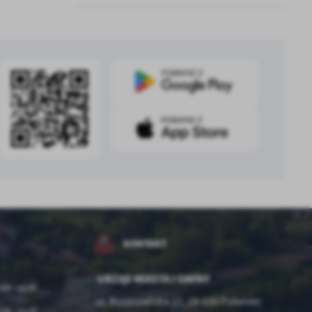
.
a
w
KONTAKT
URZĄD MIASTA I GMINY
:00 - 15:00
ul. Ruszczańska 27, 28-230 Połaniec
:00 - 16:00