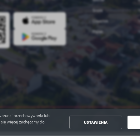
Środa
7
Czwartek
7
Piątek
7
ć warunki przechowywania lub
USTAWIENIA
ć się więcej zachęcamy do