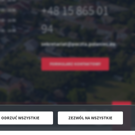
+48 15 865 01
:00 - 15:00
:00 - 15:00
94
:00 - 15:00
sekretariat@poczta.polaniec.eu
FORMULARZ KONTAKTOWY
Odwiedzin: 2923553
Online: 2
ODRZUĆ WSZYSTKIE
ZEZWÓL NA WSZYSTKIE
DO GÓRY