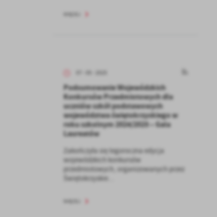
WIĘCEJ
07 - 05 - 2025
Podsumowanie Wojewódzkich
Konkursów Przedmiotowych dla
a
uczniów szkół podstawowych
kom
województwa świętokrzyskiego w
roku szkolnym 2024/2025 – Gala
Laureatów
z
Zakończyła się tegoroczna edycja
wojewódzkich konkursów
ci
przedmiotowych, organizowanych przez
Świętokrzyskie...
WIĘCEJ