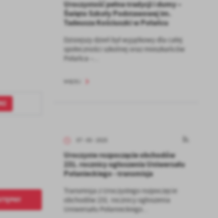
Uroczystość pełna tradycji i dumy –
Święto Szkoły Podstawowej im.
Tadeusza Kościuszki w Połańcu
Dzisiejszy dzień był wyjątkowy dla całej
społeczności szkolnej oraz mieszkańców
Połańca –...
WIĘCEJ
RZ
07 - 05 - 2025
Uroczyste rozpoczęcie obchodów
231. rocznicy ogłoszenia Uniwersału
Połanieckiego - transmisja
Transmisja z Uroczystego rozpoczęcie
STĘPNY
obchodów 231. rocznicy ogłoszenia
Uniwersału Połanieckiego...