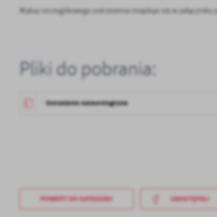
Wykaz szczegółowego ostrzeżenia znajduje się w załączniku 
Pliki do pobrania:
Ostrzeżenie meteorologiczne
POWRÓT
DO KATEGORII
UDOSTĘPNIJ
U